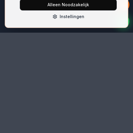
Alleen Noodzakelijk
Instellingen
Bel Direct
06 42074396
Email
autolocksmith.nl@gmail.com
Locatie
Spoorlaan 5 (unit 5k-3), 2491 CK Den Haag