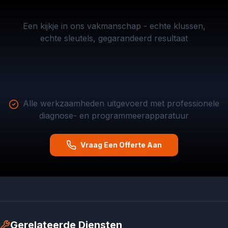
BMW
Audi
VW
X3
A6
—
Ford
—
—
Fiat
smart
EcoSport
BMW
Een kijkje in ons vakmanschap - echte klussen,
smart
nieuwe
500
key
—
—
key
smart
echte sleutels, gegarandeerd resultaat
—
programmeren
sleutel
sleutels
duplicaat
key
klapsleutels
met
bijmaken
programmeren
Autolocksmith.nl
Autolocksmith.nl
bijmaken
VVDI
Autolocksmith.nl
Autolocksmith.nl
Autolocksmith.nl
Autolocksmith.nl
Alle werkzaamheden uitgevoerd met professionele
diagnose- en programmeerapparatuur
Vraag Een Offerte Aan
Gerelateerde Diensten