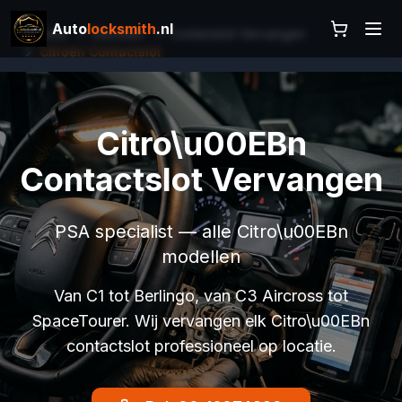
Auto
locksmith
.nl
Home
Diensten
Contactslot Vervangen
Citroën Contactslot
Citro\u00EBn
Contactslot Vervangen
PSA specialist — alle Citro\u00EBn
modellen
Van C1 tot Berlingo, van C3 Aircross tot
SpaceTourer. Wij vervangen elk Citro\u00EBn
contactslot professioneel op locatie.