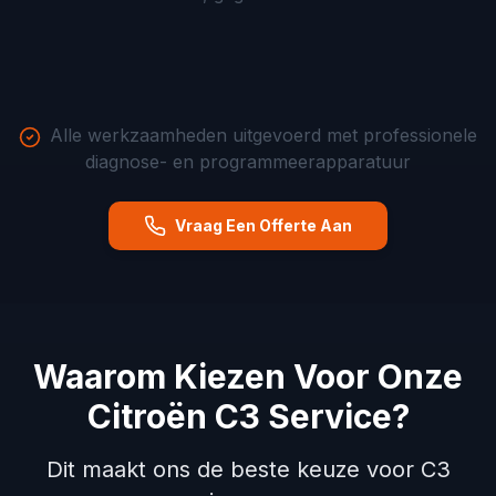
aan
sleutels
locatie
coderen
Autolocksmith.nl
Autolocksmith.nl
huis
programmeren
Autolocksmith.nl
Autolocksmith.nl
Autolocksmith.nl
Autolocksmith.nl
Alle werkzaamheden uitgevoerd met professionele
diagnose- en programmeerapparatuur
Vraag Een Offerte Aan
Waarom Kiezen Voor Onze
Citroën C3 Service?
Dit maakt ons de beste keuze voor C3