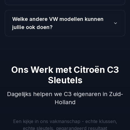
Welke andere VW modellen kunnen
jullie ook doen?
Ons Werk met Citroën C3
Sleutels
Dagelijks helpen we C3 eigenaren in Zuid-
Holland
VW
VW
BMW
Golf
MINI
Golf
Ford
—
—
Cooper
8
Transit
smart
smart
—
Een kijkje in ons vakmanschap - echte klussen,
—
—
key
BMW
keys
diagnose
sleutel
klapsleutel
echte sleutels, gegarandeerd resultaat
duplicaat
—
op
&
bijmaken
bijmaken