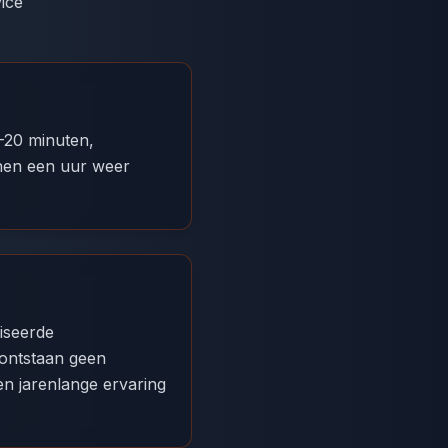
ice
5-20 minuten,
nnen een uur weer
liseerde
 ontstaan geen
n jarenlange ervaring