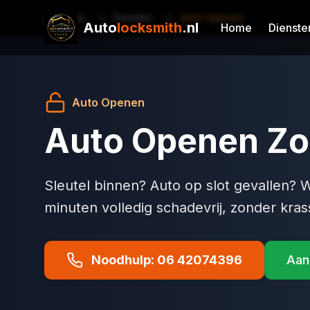
Home
Diensten
Auto Openen
Auto
locksmith
.nl
Home
Dienste
Auto Openen
Auto Openen Zo
Sleutel binnen? Auto op slot gevallen?
minuten volledig schadevrij, zonder kra
Noodhulp: 06 42074396
Aan