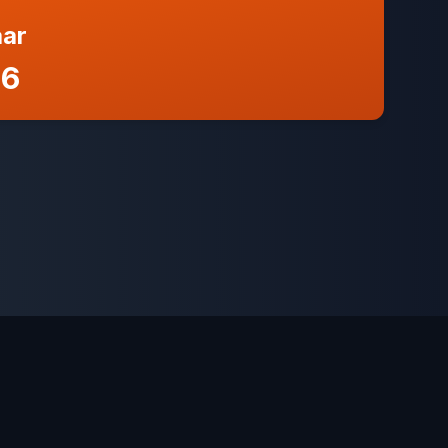
aar
96