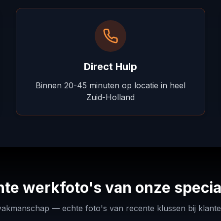
Direct Hulp
Binnen 20-45 minuten op locatie in heel
Zuid-Holland
te werkfoto's van onze specia
Ford
vakmanschap — echte foto's van recente klussen bij klante
Transit
Fiat
F