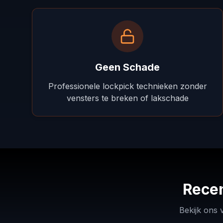
Geen Schade
Professionele lockpick technieken zonder
vensters te breken of lakschade
Recen
VW
Golf
—
Audi
Bekijk ons 
smart
—