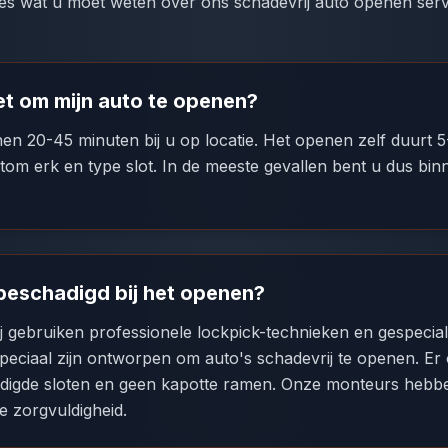
les wat u moet weten over ons schadevrij auto openen serv
et om mijn auto te openen?
nnen 20-45 minuten bij u op locatie. Het openen zelf duurt 
utom erk en type slot. In de meeste gevallen bent u dus bi
beschadigd bij het openen?
ij gebruiken professionele lockpick-technieken en gespecia
eciaal zijn ontworpen om auto's schadevrij te openen. Er
digde sloten en geen kapotte ramen. Onze monteurs hebbe
e zorgvuldigheid.