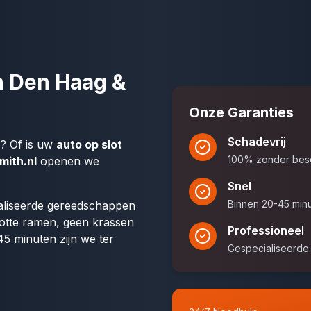
n Den Haag &
Onze Garanties
Schadevrij
j? Of is uw
auto op slot
100% zonder besc
mith.nl
openen we
Snel
Binnen 20-45 minu
ialiseerde gereedschappen
otte ramen, geen krassen
Professioneel
5 minuten zijn we ter
Gespecialiseerde 