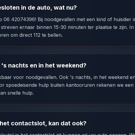
esloten in de auto, wat nu?
op 06 42074396! Bij noodgevallen met een kind of huisdier 
 streven ernaar binnen 15-30 minuten ter plaatse te zijn. In u
en om direct 112 te bellen.
k 's nachts en in het weekend?
eikbaar voor noodgevallen. Ook 's nachts, in het weekend e
or spoedeisende hulp buiten kantooruren rekenen we een k
van snelle hulp.
n het contactslot, kan dat ook?