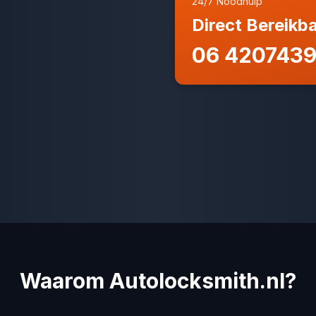
24/7 Noodhulp
Direct Bereikb
06 420743
Waarom Autolocksmith.nl?