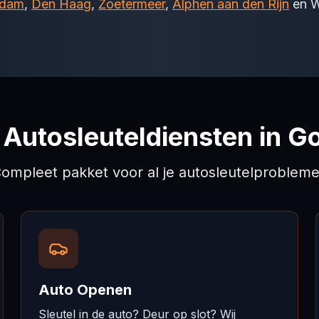
rdam
,
Den Haag
,
Zoetermeer
,
Alphen aan den Rijn
en W
e Autosleuteldiensten in G
ompleet pakket voor al je autosleutelproblem
Auto Openen
Sleutel in de auto? Deur op slot? Wij