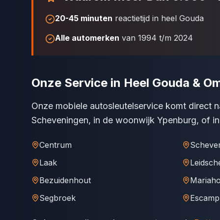
20-45 minuten
reactietijd in heel Gouda
Alle automerken
van 1994 t/m 2024
Onze Service in Heel Gouda & O
Onze mobiele autosleutelservice komt direct na
Scheveningen, in de woonwijk Ypenburg, of i
Centrum
Scheve
Laak
Leidsch
Bezuidenhout
Mariah
Segbroek
Escamp