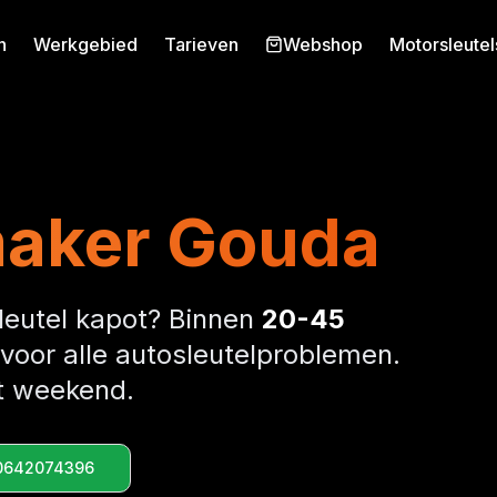
n
Werkgebied
Tarieven
Webshop
Motorsleutel
maker Gouda
Sleutel kapot? Binnen
20-45
 voor alle autosleutelproblemen.
et weekend.
0642074396