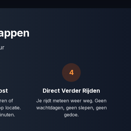
tappen
ur
4
ost
Direct Verder Rijden
en of
Je rijdt meteen weer weg. Geen
p locatie.
wachtdagen, geen slepen, geen
inuten.
gedoe.