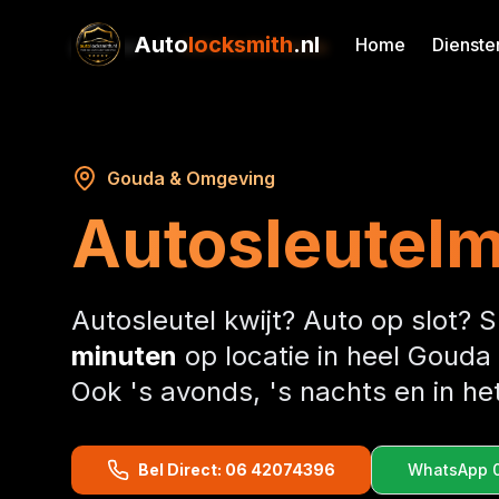
Auto
locksmith
.nl
Home
Dienste
Home
Autosleutel Gouda
Gouda & Omgeving
Autosleutel
Autosleutel kwijt? Auto op slot? 
minuten
op locatie in heel Gouda
Ook 's avonds, 's nachts en in h
Bel Direct: 06 42074396
WhatsApp 