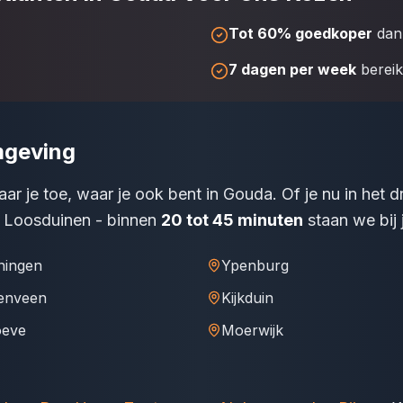
Tot 60% goedkoper
dan 
7 dagen per week
berei
mgeving
ar je toe, waar je ook bent in Gouda. Of je nu in het 
n Loosduinen - binnen
20 tot 45 minuten
staan we bij 
ningen
Ypenburg
enveen
Kijkduin
oeve
Moerwijk