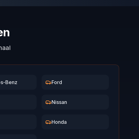
en
maal
s-Benz
Ford
Nissan
Honda