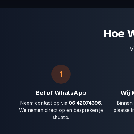
Hoe W
V
1
Bel of WhatsApp
Wij 
Neem contact op via
06 42074396
.
Binnen 
We nemen direct op en bespreken je
plaatse 
situatie.