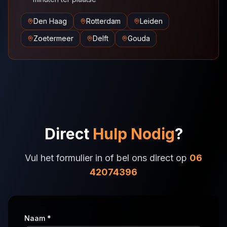
Den Haag
Rotterdam
Leiden
Zoetermeer
Delft
Gouda
Direct
Hulp Nodig
?
Vul het formulier in of bel ons direct op
06
42074396
Naam *