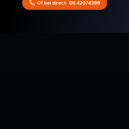
Of bel direct:
06 42074396