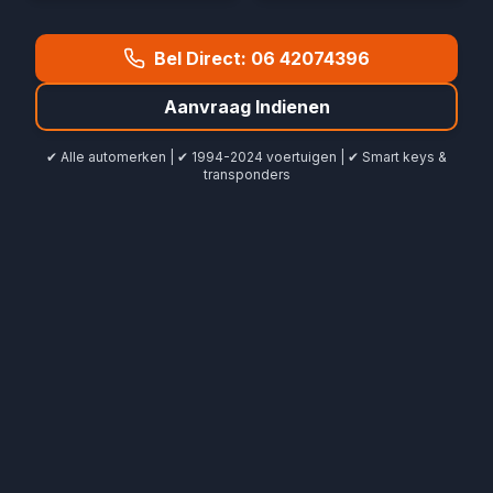
Bel Direct:
06 42074396
Aanvraag Indienen
✔ Alle automerken | ✔ 1994-2024 voertuigen | ✔ Smart keys &
transponders