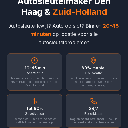
Autosleutelmaker Den
Haag &
Zuid-Holland
Autosleutel kwijt? Auto op slot? Binnen
20-45
minuten
op locatie voor alle
autosleutelproblemen
20-45 min
80% mobiel
Reactietijd
Op locatie
Na uw oproep zijn wij binnen 20-
Wij komen naar u toe — thuis, op
45 minuten bij u op locatie in heel
werk of langs de weg. Geen
Zuid-Holland
sleepwagen nodig
Tot 60%
24/7
Goedkoper
Bereikbaar
Bespaar tot 60% t.o.v. de dealer.
Dag en nacht bereikbaar — ook in
Zelfde kwaliteit, lagere prijs
het weekend en op feestdagen