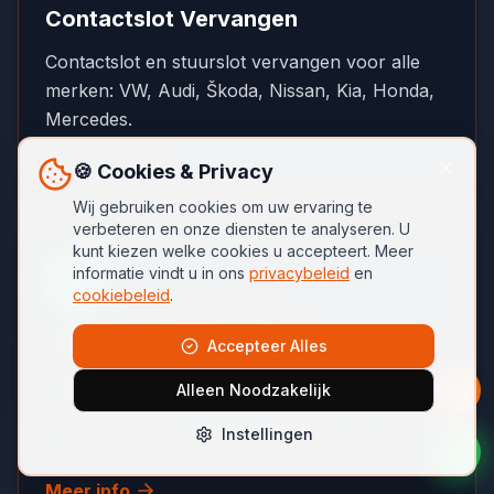
Contactslot Vervangen
Contactslot en stuurslot vervangen voor alle
merken: VW, Audi, Škoda, Nissan, Kia, Honda,
Mercedes.
Meer info
🍪 Cookies & Privacy
Wij gebruiken cookies om uw ervaring te
verbeteren en onze diensten te analyseren. U
kunt kiezen welke cookies u accepteert. Meer
informatie vindt u in ons
privacybeleid
en
cookiebeleid
.
Autosleutels per Merk
Accepteer Alles
Autosleutels voor alle merken en modellen: VW,
Alleen Noodzakelijk
Toyota, Peugeot, Ford, Kia, BMW, Audi en
Instellingen
meer.
Meer info