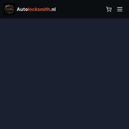
Auto
locksmith
.nl