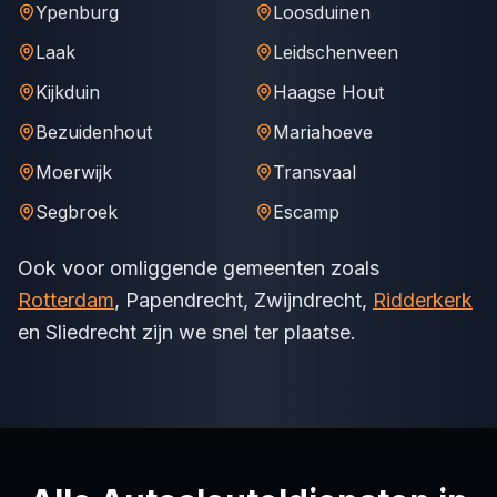
Ypenburg
Loosduinen
Laak
Leidschenveen
Kijkduin
Haagse Hout
Bezuidenhout
Mariahoeve
Moerwijk
Transvaal
Segbroek
Escamp
Ook voor omliggende gemeenten zoals
Rotterdam
, Papendrecht, Zwijndrecht,
Ridderkerk
en Sliedrecht zijn we snel ter plaatse.