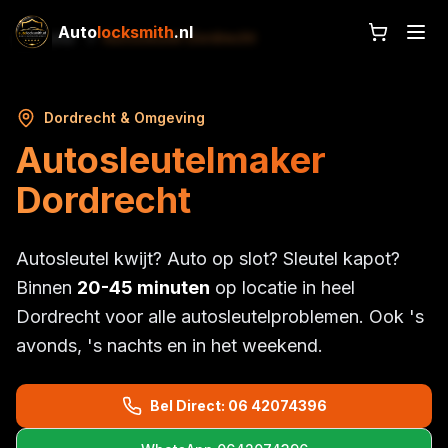
Auto
locksmith
.nl
Home
Autosleutel Dordrecht
Dordrecht & Omgeving
Autosleutelmaker
Dordrecht
Autosleutel kwijt? Auto op slot? Sleutel kapot?
Binnen
20-45 minuten
op locatie in heel
Dordrecht voor alle autosleutelproblemen. Ook 's
avonds, 's nachts en in het weekend.
Bel Direct: 06 42074396