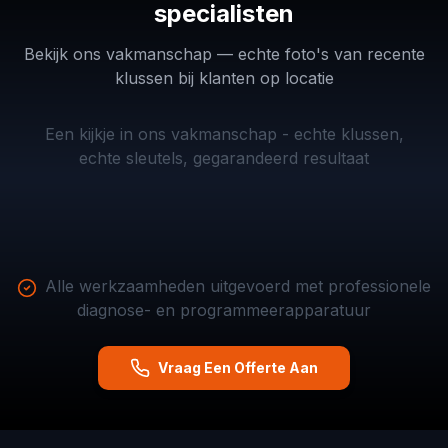
specialisten
Bekijk ons vakmanschap — echte foto's van recente
VW
klussen bij klanten op locatie
BMW
—
BMW
MINI
—
smart
BMW
—
Cooper
twee
key
X3
smart
—
Renault
Een kijkje in ons vakmanschap - echte klussen,
smart
programmeren
—
key
diagnose
Twingo
keys
met
echte sleutels, gegarandeerd resultaat
smart
duplicaat
&
—
bijgemaakt
VVDI
key
aan
coderen
transpondersleutel
Autolocksmith.nl
Autolocksmith.nl
duplicaat
huis
Autolocksmith.nl
Autolocksmith.nl
Autolocksmith.nl
Autolocksmith.nl
Alle werkzaamheden uitgevoerd met professionele
diagnose- en programmeerapparatuur
Vraag Een Offerte Aan