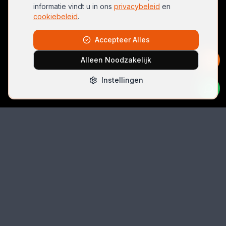
informatie vindt u in ons
privacybeleid
en
cookiebeleid
.
Accepteer Alles
Alleen Noodzakelijk
Instellingen
Bel Direct
06 42074396
Email
autolocksmith.nl@gmail.com
Locatie
Spoorlaan 5 (unit 5k-3), 2491 CK Den Haag