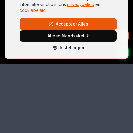
informatie vindt u in ons
privacybeleid
en
cookiebeleid
.
Accepteer Alles
Alleen Noodzakelijk
Instellingen
Bel Direct
06 42074396
Email
autolocksmith.nl@gmail.com