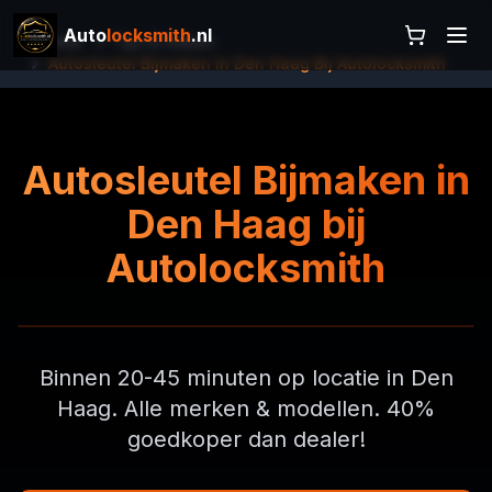
Auto
locksmith
.nl
Home
Tips & Gidsen
Autosleutel Bijmaken In Den Haag Bij Autolocksmith
Autosleutel Bijmaken in
Den Haag bij
Autolocksmith
Binnen 20-45 minuten op locatie in Den
Haag. Alle merken & modellen. 40%
goedkoper dan dealer!