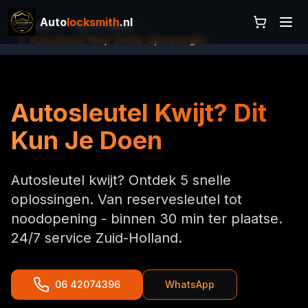
Auto
locksmith
.nl
Home
Tips & Gidsen
Autosleutel Kwijt Snelle Oplossingen
Autosleutel Kwijt? Dit
Kun Je Doen
Autosleutel kwijt? Ontdek 5 snelle
oplossingen. Van reservesleutel tot
noodopening - binnen 30 min ter plaatse.
24/7 service Zuid-Holland.
06 42074396
WhatsApp