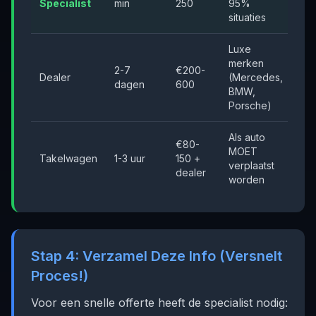
Specialist
min
250
95%
situaties
Luxe
merken
2-7
€200-
Dealer
(Mercedes,
dagen
600
BMW,
Porsche)
Als auto
€80-
MOET
Takelwagen
1-3 uur
150 +
verplaatst
dealer
worden
Stap 4: Verzamel Deze Info (Versnelt
Proces!)
Voor een snelle offerte heeft de specialist nodig: