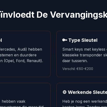
ïnvloedt De Vervangings
l
🔑 Type Sleutel
rcedes, Audi) hebben
Smart keys met keyless 
ystemen en duurdere
klassieke transponder sle
n (Opel, Ford, Renault).
daar tussenin.
Verschil: €60-€200
⚙️ Werkende Sleute
) hebben vaak
Heb je nog een werkende