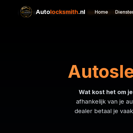
Auto
locksmith
.nl
Home
Dienste
Home
Tips & Gidsen
Autosleutel Vervange
Autosl
Wat kost het om je
afhankelijk van je a
dealer betaal je vaak