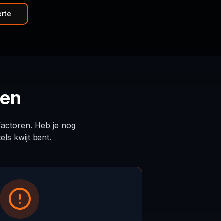
rte
gen
factoren. Heb je nog
ls kwijt bent.