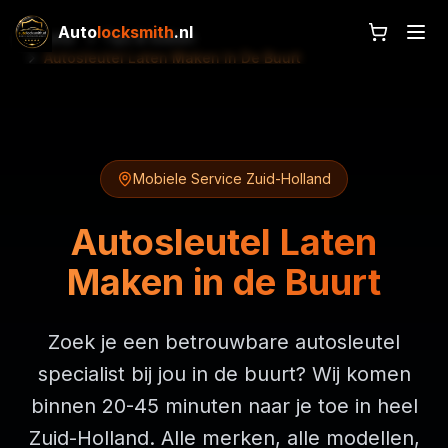
Auto
locksmith
.nl
Home
Tips & Gidsen
Autosleutel Laten Maken In De Buurt
Mobiele Service Zuid-Holland
Autosleutel Laten
Maken in de Buurt
Zoek je een betrouwbare autosleutel
specialist bij jou in de buurt? Wij komen
binnen 20-45 minuten naar je toe in heel
Zuid-Holland. Alle merken, alle modellen,