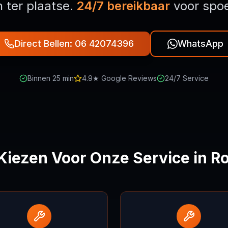
 ter plaatse.
24/7 bereikbaar
voor spoe
Direct Bellen: 06 42074396
WhatsApp
Binnen 25 min
4.9★ Google Reviews
24/7 Service
iezen Voor Onze Service in R