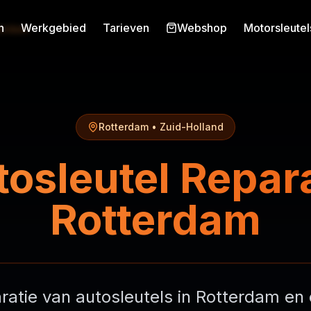
n
Werkgebied
Tarieven
Webshop
Motorsleutel
terdam
Rotterdam • Zuid-Holland
osleutel Repar
Rotterdam
aratie van autosleutels in Rotterdam en