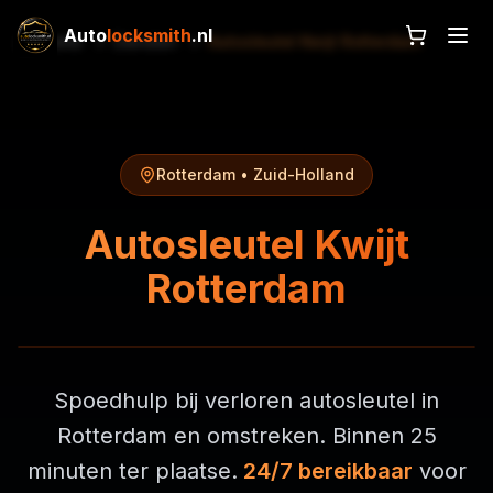
Auto
locksmith
.nl
Home
Diensten
Autosleutel Kwijt Rotterdam
Rotterdam • Zuid-Holland
Autosleutel Kwijt
Rotterdam
Spoedhulp bij verloren autosleutel in
Rotterdam en omstreken. Binnen 25
minuten ter plaatse.
24/7 bereikbaar
voor