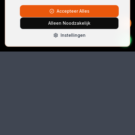
Accepteer Alles
Alleen Noodzakelijk
Instellingen
Bel Direct
06 42074396
Email
autolocksmith.nl@gmail.com
Locatie
Spoorlaan 5 (unit 5k-3), 2491 CK Den Haag