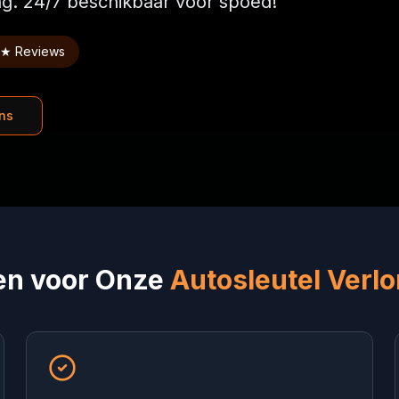
g. 24/7 beschikbaar voor spoed!
 ★ Reviews
ns
en voor Onze
Autosleutel Verlo