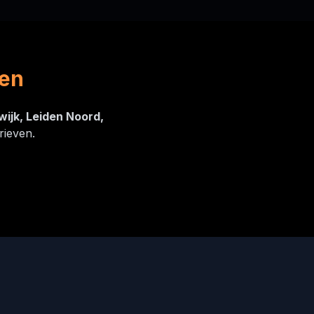
den
ijk, Leiden Noord,
rieven.