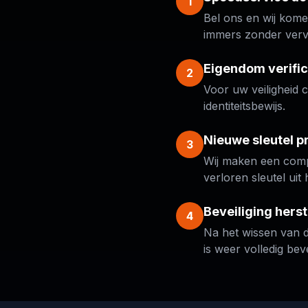
1
Bel ons en wij komen
immers zonder verv
Eigendom verific
2
Voor uw veiligheid c
identiteitsbewijs.
Nieuwe sleutel 
3
Wij maken een compl
verloren sleutel uit
Beveiliging herst
4
Na het wissen van d
is weer volledig beve