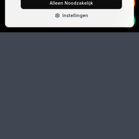
Alleen Noodzakelijk
Instellingen
Bel Direct
06 42074396
Email
autolocksmith.nl@gmail.com
Locatie
Spoorlaan 5 (unit 5k-3), 2491 CK Den Haag
Auto
locksmith
.nl