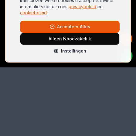
kunt kiezen welke cookies u accepteert. Meer
informatie vindt u in ons
privacybeleid
en
cookiebeleid
.
Accepteer Alles
Alleen Noodzakelijk
Instellingen
Bel Direct
06 42074396
Email
autolocksmith.nl@gmail.com
Locatie
Spoorlaan 5 (unit 5k-3), 2491 CK Den Haag