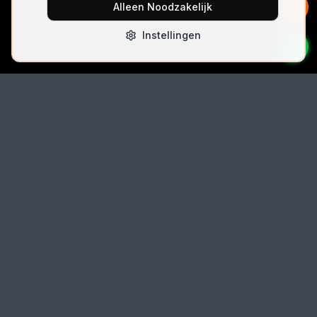
Alleen Noodzakelijk
Instellingen
Bel Direct
06 42074396
Email
autolocksmith.nl@gmail.com
Locatie
Spoorlaan 5 (unit 5k-3), 2491 CK Den Haag
Auto
locksmith
.nl