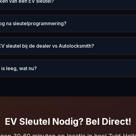
ken van een EV sleutel?
nog na sleutelprogrammering?
V sleutel bij de dealer vs Autolocksmith?
j is leeg, wat nu?
EV Sleutel Nodig? Bel Direct!