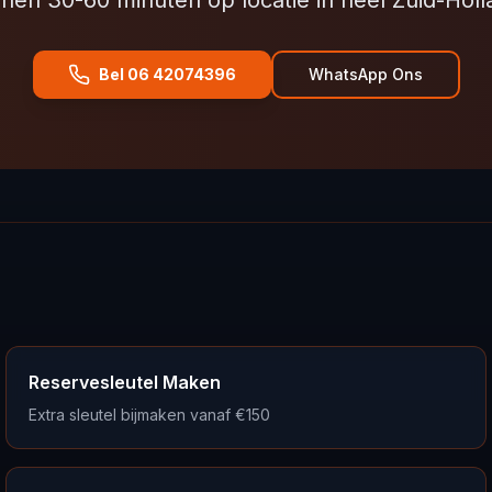
nnen 30-60 minuten op locatie in heel Zuid-Holl
Bel 06 42074396
WhatsApp Ons
Reservesleutel Maken
Extra sleutel bijmaken vanaf €150