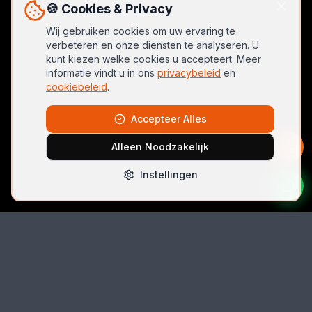
🍪 Cookies & Privacy
Wij gebruiken cookies om uw ervaring te
verbeteren en onze diensten te analyseren. U
kunt kiezen welke cookies u accepteert. Meer
informatie vindt u in ons
privacybeleid
en
cookiebeleid
.
Accepteer Alles
Alleen Noodzakelijk
Instellingen
Bel Direct
06 42074396
Email
autolocksmith.nl@gmail.com