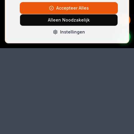
Accepteer Alles
Alleen Noodzakelijk
Instellingen
Bel Direct
06 42074396
Email
autolocksmith.nl@gmail.com
Locatie
Spoorlaan 5 (unit 5k-3), 2491 CK Den Haag
Auto
locksmith
.nl