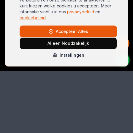
kunt kiezen welke cookies u accepteert. Meer
informatie vindt u in ons
privacybeleid
en
cookiebeleid
.
Accepteer Alles
Alleen Noodzakelijk
Instellingen
Bel Direct
06 42074396
Email
autolocksmith.nl@gmail.com
Locatie
Spoorlaan 5 (unit 5k-3), 2491 CK Den Haag