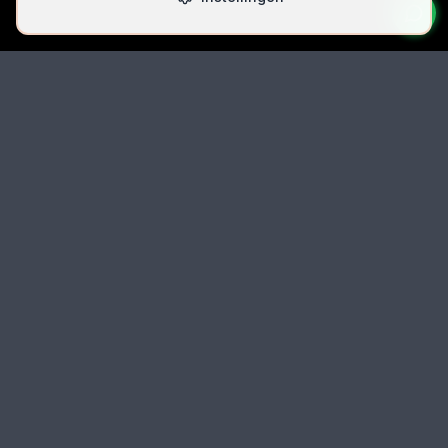
Bel Direct
06 42074396
Email
autolocksmith.nl@gmail.com
Locatie
Spoorlaan 5 (unit 5k-3), 2491 CK Den Haag
Auto
locksmith
.nl
Professionele Autosleutelservice in Den Haag en heel Zuid-