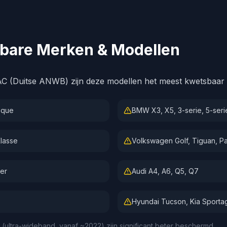
bare Merken & Modellen
AC (Duitse ANWB) zijn deze modellen het meest kwetsbaar 
oque
BMW X3, X5, 3-serie, 5-seri
lasse
Volkswagen Golf, Tiguan, P
er
Audi A4, A6, Q5, Q7
Hyundai Tucson, Kia Sporta
ultra-wideband, vanaf ~2022) zijn significant beter beschermd.