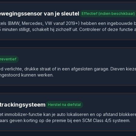
ewegingssensor van je sleutel
Effectief (indien beschikbaar)
tels (BMW, Mercedes, VW vanaf 2019+) hebben een ingebouwde b
 minuten stilligt, schakelt hij zichzelf uit. Controleer of deze functie ac
reventief
d verlichte, drukke straat of in een afgesloten garage. Dieven kieze
ngestoord kunnen werken.
n trackingsysteem
Herstel na diefstal
 immobilizer-functie kan je auto lokaliseren en op afstand blokkere
ars geven korting op de premie bij een SCM Class 4/5 systeem.