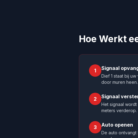
Hoe Werkt ee
Signaal opvan
1
Dief 1 staat bij 
door muren heen.
Signaal verste
2
Het signaal wordt 
meters verderop.
Auto openen
3
De auto ontvangt 