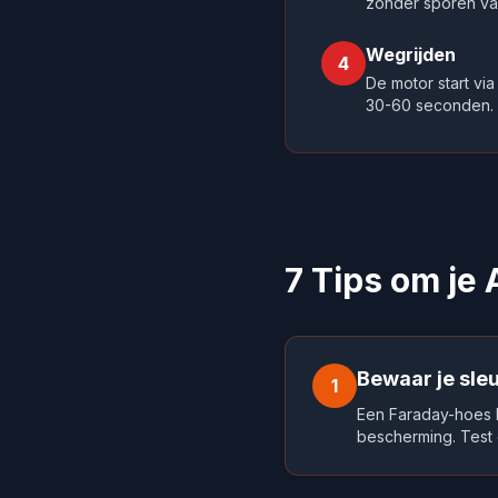
zonder sporen va
Wegrijden
4
De motor start via
30-60 seconden.
7 Tips om je
Bewaar je sle
1
Een Faraday-hoes bl
bescherming. Test d