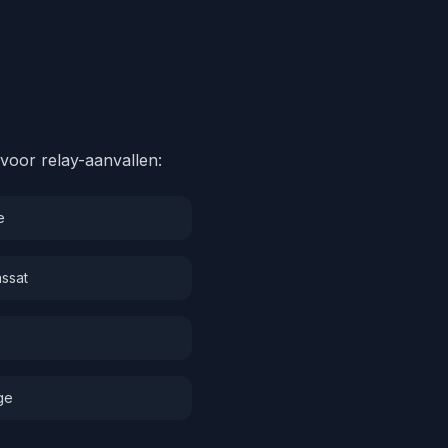
voor relay-aanvallen:
e
assat
ge