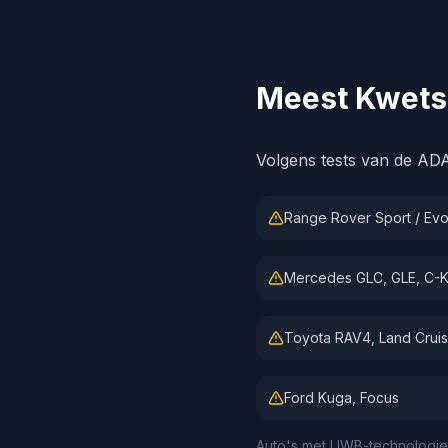
Meest Kwets
Volgens tests van de AD
Range Rover Sport / Ev
Mercedes GLC, GLE, C-K
Toyota RAV4, Land Cruis
Ford Kuga, Focus
Auto's met UWB-technologie (