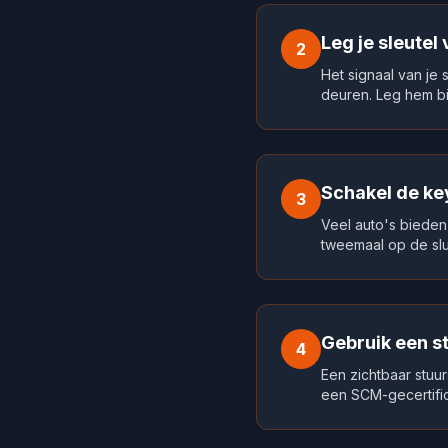
Leg je sleutel
2
Het signaal van je 
deuren. Leg hem bij
Schakel de key
3
Veel auto's bieden
tweemaal op de slu
Gebruik een s
4
Een zichtbaar stuur
een SCM-gecertific