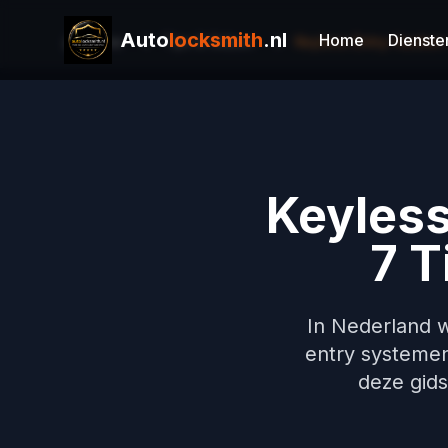
Auto
locksmith
.nl
Home
Dienste
Home
Tips & Gidsen
Keyless Entry Hacke
Keyles
7 T
In Nederland w
entry systemen
deze gids