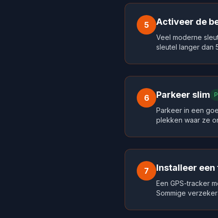
Activeer de b
5
Veel moderne sleu
sleutel langer dan 5
Parkeer slim
P
6
Parkeer in een goe
plekken waar ze o
Installeer ee
7
Een GPS-tracker met
Sommige verzekera